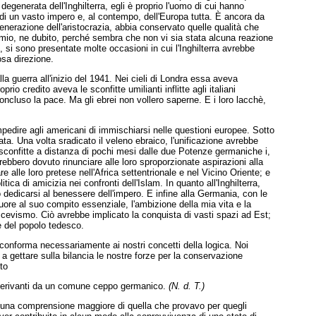
e
degenerata dell'Inghilterra, egli è proprio l'uomo di cui hanno
 di un vasto impero e, al contempo, dell'Europa tutta. È ancora da
egenerazione dell'aristocrazia, abbia conservato quelle qualità che
o mio, ne dubito, perché sembra che non vi sia stata alcuna reazione
 si sono presentate molte occasioni in cui l'Inghilterra avrebbe
sa direzione.
lla guerra all'inizio del 1941. Nei cieli di Londra essa aveva
rio credito aveva le sconfitte umilianti inflitte agli italiani
 concluso la pace. Ma gli ebrei non vollero saperne. E i loro lacchè,
pedire agli americani di immischiarsi nelle questioni europee. Sotto
ta. Una volta sradicato il veleno ebraico, l'unificazione avrebbe
e sconfitte a distanza di pochi mesi dalle due Potenze germaniche i,
ebbero dovuto rinunciare alle loro sproporzionate aspirazioni alla
 alle loro pretese nell'Africa settentrionale e nel Vicino Oriente; e
ica di amicizia nei confronti dell'Islam. In quanto all'Inghilterra,
 dedicarsi al benessere dell'impero. E infine alla Germania, con le
uore al suo compito essenziale, l'ambizione della mia vita e la
scevismo. Ciò avrebbe implicato la conquista di vasti spazi ad Est;
re del popolo tedesco.
conforma necessariamente ai nostri concetti della logica. Noi
gettare sulla bilancia le nostre forze per la conservazione
to
 derivanti da un comune ceppo germanico.
(N. d. T.)
indú una comprensione maggiore di quella che provavo per quegli