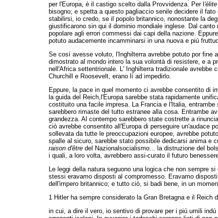
per l'Europa, è il castigo scelto dalla Provvidenza. Per l
'élit
bisogno; e spetta a questo pagliaccio senile decidere il fato
stabilirsi, io credo, se il popolo britannico, nonostante la d
giustificarono sin qui il dominio mondiale inglese. Dal cant
popolare agli errori commessi dai capi della nazione. Eppure,
potuto audacemente incamminarsi in una nuova e piú fruttuo
Se cosí avesse voluto, l'Inghilterra avrebbe potuto por fine a
dimostrato al mondo intero la sua volontà di resistere, e a prop
nell'Africa settentrionale. L' Inghilterra tradizionale avrebbe
Churchill e Roosevelt, erano lí ad impedirlo.
Eppure, la pace in quel momento ci avrebbe consentito di im
la guida del Reich,l'Europa sarebbe stata rapidamente unifica
costituito una facile impresa. La Francia e l'Italia, entramb
sarebbero rimaste del tutto estranee alla cosa. Entrambe avr
grandezza. Al contempo sarebbero state costrette a rinunciare
ciò avrebbe consentito all'Europa di perseguire un'audace polit
sollevata da tutte le preoccupazioni europee, avrebbe potuto
spalle al sicuro, sarebbe stato possibile dedicarsi anima e c
raison d'être
del Nazionalsocialismo... la distruzione del bol
i quali, a loro volta, avrebbero assi-curato il futuro benesse
Le leggi della natura seguono una logica che non sempre si 
stessi eravamo disposti al compromesso. Eravamo disposti a 
dell'impero britannico; e tutto ciò, si badi bene, in un momen
1 Hitler ha sempre considerato la Gran Bretagna e il Reich
in cui, a dire il vero, io sentivo di provare per i piú umili 