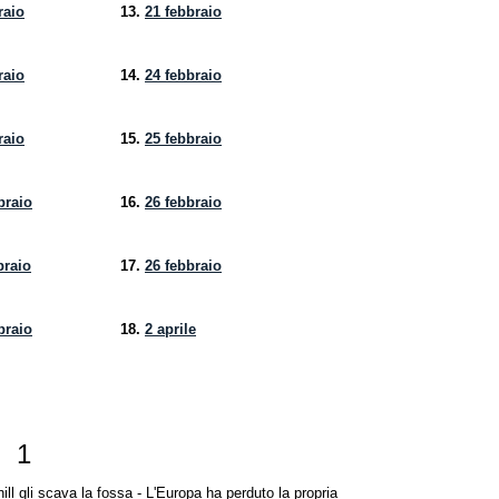
raio
13.
21 febbraio
raio
14.
24 febbraio
raio
15.
25 febbraio
braio
16.
26 febbraio
braio
17.
26 febbraio
braio
18.
2 aprile
1
chill gli scava la fossa - L'Europa ha perduto la propria