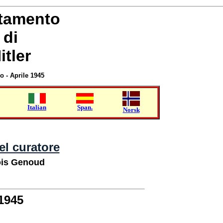
stamento
di
itler
o - Aprile 1945
Italian
Span.
Norsk
el curatore
ois Genoud
1945