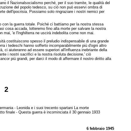
iano il Nazionalsocialismo perché, per il suo tramite, le qualità del
struzione del popolo tedesco, su ciò non può esservi ombra di
rte dell'ipocrisia. Possiamo solo ringraziare i nostri nemici per
 con la guerra totale. Poiché ci battiamo per la nostra stessa
si cosa accada, lotteremo fino alla morte per salvare la nostra
mai, 'e l'Inghilterra ne uscirà indebolita come non mai.
sità costituiscono spesso il preludio indispensabile di una grande
rra i tedeschi hanno sofferto incomparabilmente piú d'ogni altro
à, ci aiuteranno ad essere superiori all'influenza inebriante della
 i nostri sacrifici e la nostra risoluta decisione,' ciò
 ancor
piú grandi, per darci il modo di affermare il nostro
diritto alla
2
Germania - Leonida e i suoi trecento spartani La morte
catto finale - Questa guerra è incominciata il 30 gennaio 1933
6 febbraio 1945