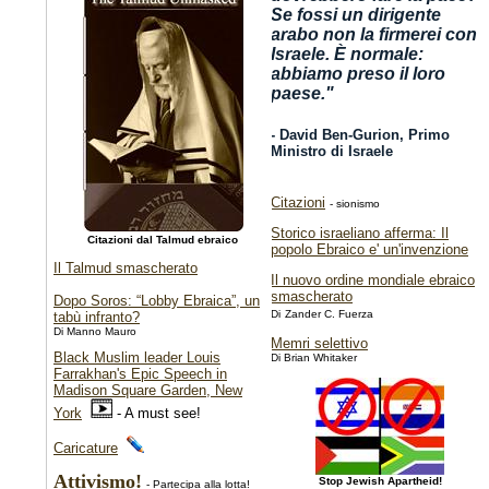
Se fossi un dirigente
arabo non la firmerei con
Israele. È normale:
abbiamo preso il loro
paese.
"
- David Ben-Gurion, Primo
Ministro di Israele
Citazioni
- sionismo
Storico israeliano afferma: Il
Citazioni dal Talmud ebraico
popolo Ebraico e' un'invenzione
Il Talmud smascherato
Il nuovo ordine mondiale ebraico
smascherato
Dopo Soros: “Lobby Ebraica”, un
Di
Zander C. Fuerza
tabù infranto?
Di Manno Mauro
Memri selettivo
Black Muslim leader Louis
Di Brian Whitaker
Farrakhan's Epic Speech in
Madison Square Garden, New
York
- A must see!
Caricature
Attivismo!
Stop Jewish Apartheid!
- Partecipa alla lotta!