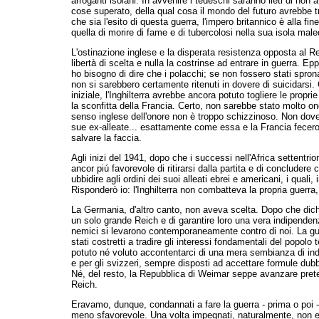
arroganti isolani. In avvenire i tedeschi saranno lieti di non
cose superato, della qual cosa il mondo del futuro avrebbe tr
che sia l'esito di questa guerra, l'impero britannico è alla fi
quella di morire di fame e di tubercolosi nella sua isola male
L'ostinazione inglese e la disperata resistenza opposta al Re
libertà di scelta e nulla la costrinse ad entrare in guerra. Ep
ho bisogno di dire che i polacchi; se non fossero stati spronati
non si sarebbero certamente ritenuti in dovere di suicidar
iniziale, l'Inghilterra avrebbe ancora potuto togliere le propr
la sconfitta della Francia. Certo, non sarebbe stato molto ono
senso inglese dell'onore non è troppo schizzinoso. Non dovev
sue ex-alleate... esattamente come essa e la Francia fecero c
salvare la faccia.
Agli inizi del 1941, dopo che i successi nell'Africa settentrion
ancor piú favorevole di ritirarsi dalla partita e di concludere
ubbidire agli ordini dei suoi alleati ebrei e americani, i
quali,
Risponderò io: l'Inghilterra non
combatteva la propria guerra
La Germania, d'altro canto, non aveva scelta.
Dopo che dichi
un solo grande Reich
e di garantire loro una vera indipendenza
nemici si levarono contemporaneamente contro
di noi. La g
stati costretti a tradire gli interessi fondamentali del popolo
potuto né voluto accontentarci di una mera sembianza di in
e per gli svizzeri, sempre disposti ad accettare formule dub
Né, del resto, la Repubblica di Weimar seppe avanzare pret
Reich.
Eravamo, dunque, condannati a fare la guerra - prima o poi -
meno sfavorevole. Una volta impegnati, naturalmente, non era 