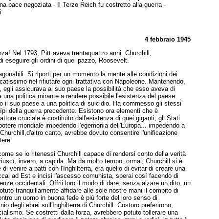
a pace negoziata - Il Terzo Reich fu costretto alla guerra -
i
4 febbraio 1945
a! Nel 1793, Pitt aveva trentaquattro anni. Churchill,
 eseguire glí ordini di quel pazzo, Roosevelt.
onabili. Si riporti per un momento la mente alle condizioni dei
tificatissimo nel rifiutare ogni trattativa con Napoleone. Mantenendo,
 egli assicurava al suo paese la possibilità che esso aveva di
a una politica mirante a rendere possibile l'esistenza del paese.
to il suo paese a una politica di suicidio. Ha commesso gli stessi
ípi della guerra precedente. Esistono ora elementi che è
ore cruciale è costituito dall'esistenza di quei giganti, gli Stati
 del potere mondiale impedendo l'egemonia dell'Europa... impedendo a
 Churchill,d'altro canto, avrebbe dovuto consentire l'unificazione
tere.
come se io ritenessi Churchill capace di rendersi conto della verità
 riuscí, invero, a capirla. Ma da molto tempo, ormai, Churchill si è
di venire a patti con l'Inghilterra, era quello di evitar di creare una
ccai ad Est e incisi l'ascesso comunista, sperai cosí facendo di
nze occidentali. Offrii loro il modo di dare, senza alzare un dito, un
otuto tranquillamente affidare alle sole nostre mani il compito di
 contro un uomo in buona fede è piú forte del loro senso di
o degli ebrei sull'Inghilterra di Churchill. Costoro preferirono,
cialismo. Se costretti dalla forza, avrebbero potuto tollerare una