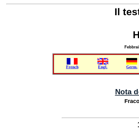
Il te
H
Febbrai
French
Engl.
Germ.
Nota d
Frac