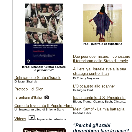
Iraq - guerra e occupazione
Due pesi due misure: riconoscere
il terrorismo dello Stato d'Israele
Israel Shahak:
"Storia ebraica
A Herzliya, Israele svela la sua
e giudaismo"
strategia contro l'Iran
Definiamo lo Stato d'Israele
Di
Thierry Meyssan
Di Israel Shahak
L'Olocausto allo scanner
Protocolli di Sion
Di Jürgen Graf
Israeliani d’Italia
Israel controls U.S. Presidents
Biden, Trump, Obama, Bush, Clinton...
Come fu Inventato Il Popolo Ebreo
Mein Kampf - La mia battaglia
Un Importante Libro di Shlomo Sand
Di Adolf Hitler
Videos
- Importante collezione
"Perché gli arabi
dovrebbero fare la pace?