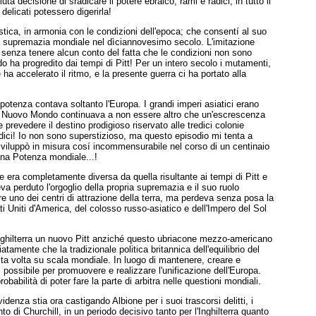
a decisione di sradicare il potere ebraico, rami e radici, in tutto il
elicati potessero digerirla!
alistica, in armonia con le condizioni dell'epoca; che consentí al suo
la supremazia mondiale nel dìciannovesimo secolo. L'imitazione
 e senza tenere alcun conto del fatta che le condizioni non sono
ndo ha progredito dai tempi di Pitt! Per un intero secolo i mutamenti,
a accelerato il ritmo, e la presente guerra ci ha portato alla
 potenza contava soltanto l'Europa. I grandi imperi asiatici erano
 Il Nuovo Mondo continuava a non essere altro che un'escrescenza
evedere il destino prodigioso riservato alle tredici colonie
dici! Io non sono superstizioso, ma questo episodio mi tenta a
i sviluppò in misura cosí incommensurabile nel corso di un centinaio
 una Potenza mondiale...!
one era completamente diversa da quella risultante ai tempi di Pitt e
a perduto l'orgoglio della propria supremazia e il suo ruolo
uno dei centri di attrazione della terra, ma perdeva senza posa la
ti Uniti d'America, del colosso russo-asiatico e dell'Impero del Sol
Inghilterra un nuovo Pitt anziché questo ubriacone mezzo-americano
amente che la tradizionale politica britannica dell'equilibrio del
ta volta su scala mondiale. In luogo di mantenere, creare e
 il possibile per promuovere e realizzare l'unificazione dell'Europa.
bilità di poter fare la parte di arbitra nelle questioni mondiali.
nza stia ora castigando Albione per i suoi trascorsi delitti, i
nto di Churchill, in un periodo decisivo tanto per l'Inghilterra quanto