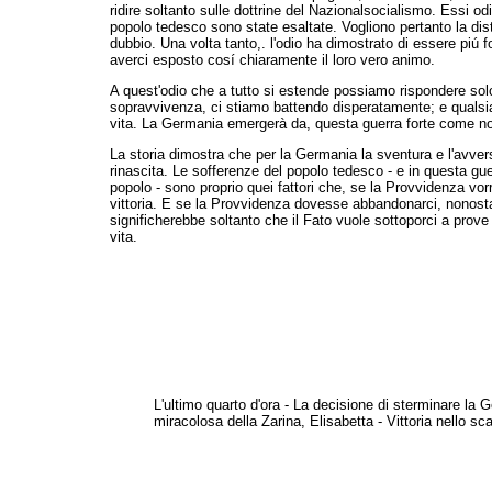
ridire soltanto sulle dottrine del Nazionalsocialismo. Essi od
popolo tedesco sono state esaltate. Vogliono pertanto la di
dubbio. Una volta tanto,. l'odio ha dimostrato di essere piú fo
averci esposto cosí chiaramente il loro vero animo.
A quest'odio che a tutto si estende possiamo rispondere solo
sopravvivenza, ci stiamo battendo disperatamente; e qualsia
vita. La Germania emergerà da, questa guerra forte come non 
La storia dimostra che per la Germania la sventura e l'avver
rinascita. Le sofferenze del popolo tedesco - e in questa gue
popolo - sono proprio quei fattori che, se la Provvidenza vorr
vittoria. E se la Provvidenza dovesse abbandonarci, nonostante
significherebbe
soltanto che il Fato vuole sottoporci a prove
vita.
L'ultimo quarto d'ora - La decisione di sterminare la 
miracolosa della Zarina, Elisabetta - Vittoria nello s