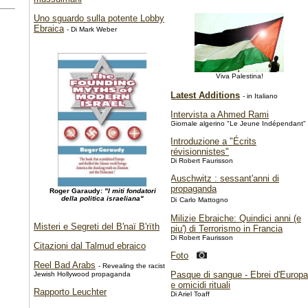
Uno sguardo sulla potente Lobby
Ebraica
- Di Mark Weber
Viva Palestina!
Latest Additions
- in Italiano
Intervista a Ahmed Rami
Giornale algerino "Le Jeune Indépendant"
Introduzione a "Écrits
révisionnistes"
Di Robert Faurisson
Auschwitz : sessant'anni di
propaganda
Roger Garaudy:
"I miti fondatori
della politica israeliana"
Di
Carlo Mattogno
Milizie Ebraiche: Quindici anni (e
Misteri e Segreti del B'naï B'rïth
piu') di Terrorismo in Francia
Di Robert Faurisson
Citazioni dal Talmud ebraico
Foto
Reel Bad Arabs
- Revealing the racist
Pasque di sangue - Ebrei d'Europa
Jewish Hollywood propaganda
e omicidi rituali
Rapporto Leuchter
Di Ariel Toaff