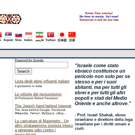
Know Your enemy!
No time to waste. Act now!
Tomorrow it will be too late
.
Srpski
Slov.
Indon.
فارسی
Türkçe
日本語
汉语
Powered by Google
"
Israele come stato
ebraico costituisce un
pericolo non solo per se
Lista degli ebrei influenti italiani
stesso e per i suoi
Il giudaismo in Italia
abitanti, ma per tutti gli
ebrei e per tutti gli altri
Le vittorie del revisionismo
popoli e stati del Medio
Di Professore Robert Faurisson
Oriente e anche altrove."
The Jewish hand behind Internet
The Jews behind Google, Facebook,
Wikipedia, Yahoo!, MySpace, eBay...
- Prof. Israel Shahak, ebreo
israeliano e direttore della lega
Le caricature di Maometto - Un
israeliana per i diritti umani e
altro stratagemma sionista inteso
civili
a generare odio contro i
mussulmani