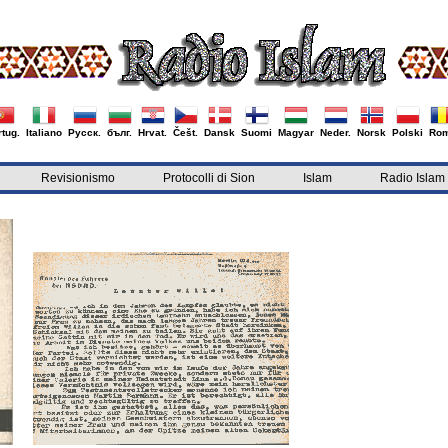
tug.
Italiano
Русск.
бълг.
Hrvat.
Češt.
Dansk
Suomi
Magyar
Neder.
Norsk
Polski
Rom
Revisionismo
Protocolli di Sion
Islam
Radio Islam