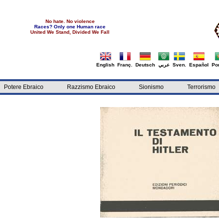
No hate. No violence
Races? Only one Human race
United We Stand, Divided We Fall
English
Franç.
Deutsch
عربي
Sven.
Español
Por
Potere Ebraico
Razzismo Ebraico
Sionismo
Terrorismo