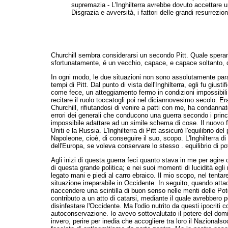
supremazia - L'Inghilterra avrebbe dovuto accettare un
Disgrazia e avversità, i fattori delle grandi resurrezion
Churchill sembra considerarsi un secondo Pitt. Quale speranz
sfortunatamente, é un vecchio, capace, e capace soltanto, di
In ogni modo, le due situazioni non sono assolutamente parag
tempi di Pitt. Dal punto di vista dell'Inghilterra, egli fu gius
come fece, un atteggiamento fermo in condizioni impossibili,
recitare il ruolo toccatogli poi nel diciannovesimo secolo. Er
Churchill, rifiutandosi di venire a patti con me, ha condanna
errori dei generali che conducono una guerra secondo i princ
impossibile adattare ad un simile schema di cose. Il nuovo fatt
Uniti e la Russia. L'Inghilterra di Pitt assicurò l'equilibrio
Napoleone, cioè, di conseguire il suo, scopo. L'Inghilterra di
dell'Europa, se voleva conservare lo stesso . equilibrio di po
Agli inizi di questa guerra feci quanto stava in me per agire 
di questa grande politica; e nei suoi momenti di lucidità egli
legato mani e piedi al carro ebraico. Il mio scopo, nel tentare 
situazione irreparabile in Occidente. In seguito, quando atta
riaccendere una scintilla di buon senso nelle menti delle Pote
contributo a un atto di catarsi, mediante il quale avrebbero p
disinfestare l'Occidente. Ma l'odio nutrito da questi ipocriti
autoconservazione. Io avevo sottovalutato il potere del domini
invero, perire per inedia che accogliere tra loro il Nazionalso