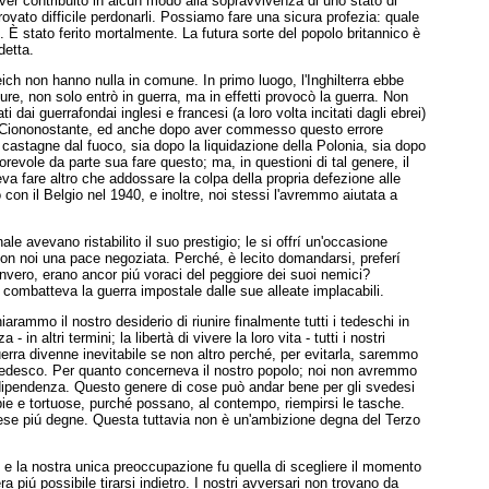
 aver contribuito in alcun modo alla sopravvivenza di uno stato di
ovato difficile perdonarli. Possiamo fare una sicura profezia: quale
ne. È stato ferito mortalmente. La futura sorte del popolo britannico è
detta.
ich non hanno nulla in comune. In primo luogo, l'Inghilterra ebbe
pure, non solo entrò in guerra, ma in effetti provocò la guerra. Non
 dai guerrafondai inglesi e francesi (a loro volta incitati dagli ebrei)
si. Ciononostante, ed anche dopo aver commesso questo errore
ie castagne dal fuoco, sia dopo la liquidazione della Polonia, sia dopo
revole da parte sua fare questo; ma, in questioni di tal genere, il
a fare altro che addossare la colpa della propria defezione alle
on il Belgio nel 1940, e inoltre, noi stessi l'avremmo aiutata a
ale avevano ristabilito il suo prestigio;
le si offrí un'occasione
 con noi una pace
negoziata. Perché, è lecito domandarsi, preferí
 invero, erano ancor piú voraci del peggiore
dei suoi nemici?
, combatteva la guerra
impostale dalle sue alleate implacabili.
arammo il nostro desiderio di riunire
finalmente tutti i tedeschi in
 - in altri
termini; la libertà di vivere la loro vita - tutti i nostri
uerra divenne inevitabile se non altro
perché, per evitarla, saremmo
 tedesco.
Per quanto concerneva il nostro popolo; noi non
avremmo
dipendenza. Questo genere di
cose può andar bene per gli svedesi
bie e
tortuose, purché possano, al contempo, riempirsi le
tasche.
ese piú degne. Questa tuttavia non
è un'ambizione degna del Terzo
 e la nostra unica preoccupazione fu quella di scegliere il momento
piú possibile tirarsi indietro. I nostri avversari non trovano da