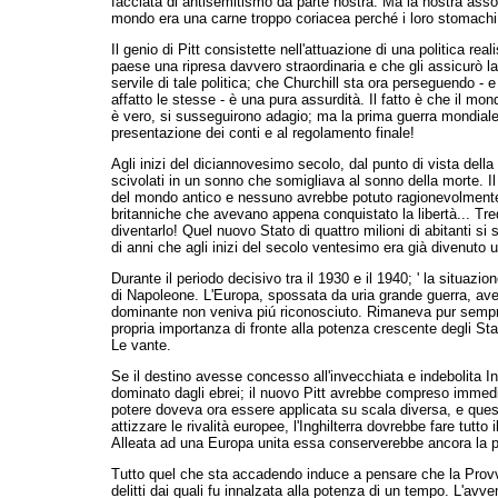
facciata di antisemitismo da parte nostra. Ma la nostra assolut
mondo era una carne troppo coriacea perché i loro stomachi d
Il genio di Pitt consistette nell'attuazione di una politica re
paese una ripresa davvero straordinaria e che gli assicurò 
servile di tale politica; che Churchill sta ora perseguendo -
affatto le stesse - è una pura assurdità. Il fatto è che il mo
è vero, si susseguirono adagio; ma la prima guerra mondiale h
presentazione dei conti e al regolamento finale!
Agli inizi del diciannovesimo secolo, dal punto di vista della
scivolati in un sonno che somigliava al sonno della morte.
del mondo antico e nessuno avrebbe potuto ragionevolmente pr
britanniche che avevano appena conquistato la libertà... Tre
diventarlo! Quel nuovo Stato di quattro milioni di abitanti s
di anni che agli inizi del secolo ventesimo era già divenuto
Durante il periodo decisivo tra il 1930 e il 1940; ' la situazi
di Napoleone. L'Europa, spossata da uria grande guerra, avev
dominante non veniva piú riconosciuto. Rimaneva pur sempre 
propria importanza di fronte alla potenza crescente degli Sta
Le vante.
Se il destino avesse concesso all'invecchiata e indebolita 
dominato dagli ebrei; il nuovo Pitt avrebbe compreso immediat
potere doveva ora essere applicata su scala diversa, e ques
attizzare le rivalità europee, l'Inghilterra dovrebbe fare tutto
Alleata ad una Europa unita essa conserverebbe ancora la proba
Tutto quel che sta accadendo induce a pensare che la Provvide
delitti dai quali fu innalzata alla potenza di un tempo. L'avve